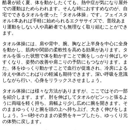
酷暑が続く夏、体を動かしたくても、熱中症が気になり屋外
での運動はためらわれます。そんな時におすすめなのが、自
宅でできるタオルを使った「タオル体操」です。フェイスタ
オル1本あれば手軽に始められるエクササイズで、普段あま
り運動をしない人や高齢者でも無理なく取り組むことができ
ます。
タオル体操には、肩や背中、腕、胸など上半身を中心に全身
を動かし、筋肉や関節の柔軟性を高める効果があります。タ
オルを張った状態で体を動かすことで腕をしっかり伸ばしや
すくなり、姿勢の改善や肩こりの予防にもつながります。ま
た、体をゆっくり動かすことで血行が促進され、冷房による
冷えや体のこわばりの軽減も期待できます。深い呼吸を意識
しながら行い、心身をリラックスさせましょう。
タオル体操には様々な方法がありますが、ここではその一部
を紹介します。まず、肘を伸ばしてタオルがピンっと張るよ
うに両端を軽く持ち、肩幅より少し広めに腕を開きます。そ
のままゆっくりと腕を頭の上へ持ち上げ、大きく伸びをしま
しょう。5～6秒そのままの姿勢をキープしたら、ゆっくり元
の体勢に戻します。